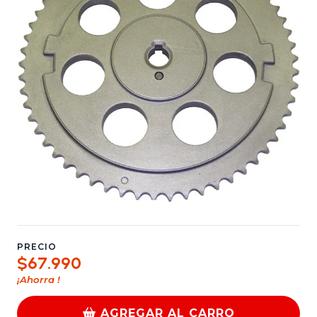
PRECIO
$67.990
¡Ahorra
!
AGREGAR AL CARRO