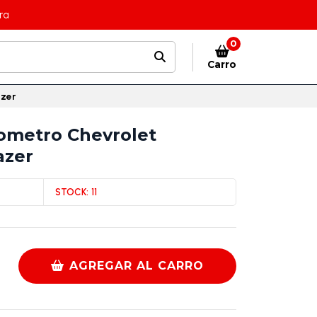
ra
0
Carro
azer
ometro Chevrolet
azer
STOCK:
11
AGREGAR AL CARRO