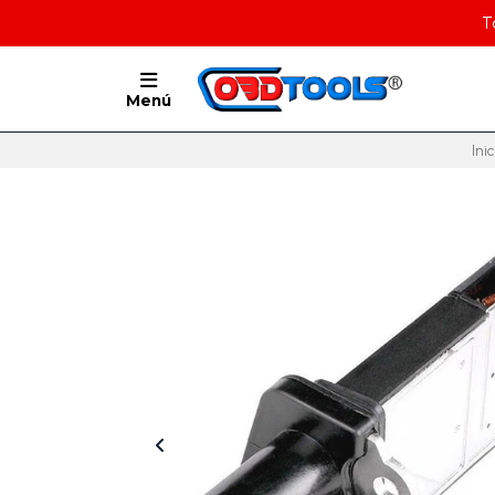
T
Menú
Inic