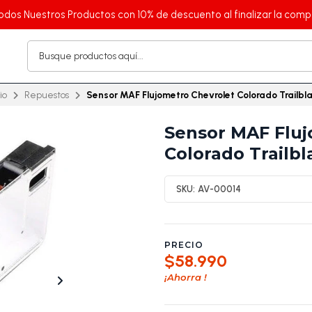
odos Nuestros Productos con 10% de descuento al finalizar la comp
io
Repuestos
Sensor MAF Flujometro Chevrolet Colorado Trailbl
Sensor MAF Fluj
Colorado Trailbl
SKU:
AV-00014
PRECIO
$58.990
¡Ahorra
!