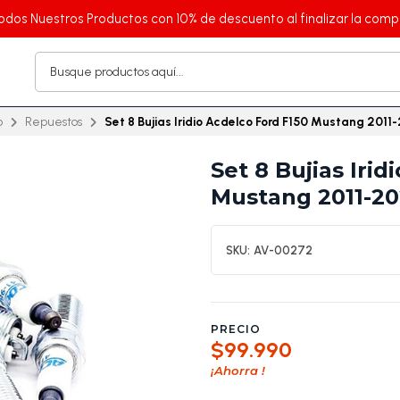
odos Nuestros Productos con 10% de descuento al finalizar la comp
o
Repuestos
Set 8 Bujias Iridio Acdelco Ford F150 Mustang 2011
Set 8 Bujias Irid
Mustang 2011-20
SKU:
AV-00272
PRECIO
$99.990
¡Ahorra
!