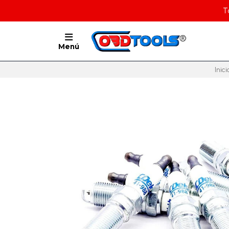
T
Menú
Inici