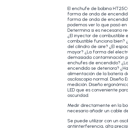
El enchufe de bobina HT25CO
forma de onda de encendido 
forma de onda de encendido 
podemos ver lo que pasó en 
Determina si es necesario r
¿El inyector de combustible 
combustible funciona bien? ¿
del cilindro de aire? ¿El esp
mayor? ¿La forma del electr
demasiada contaminación por
enchufes de encendido? ¿La
encendido se deteriora? ¿Ha
alimentación de la batería 
osciloscopio normal. Diseño E
medición. Diseño ergonómico
LED que es conveniente para
oscuridad.
Medir directamente en la bo
necesario añadir un cable de
Se puede utilizar con un osci
antiinterferencia, alta preci