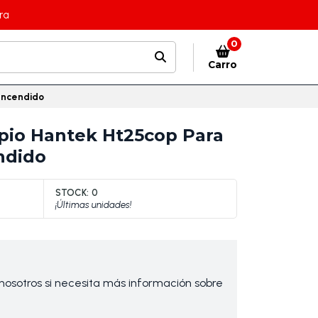
ra
0
Carro
Encendido
pio Hantek Ht25cop Para
ndido
STOCK:
0
¡Últimas unidades!
osotros si necesita más información sobre