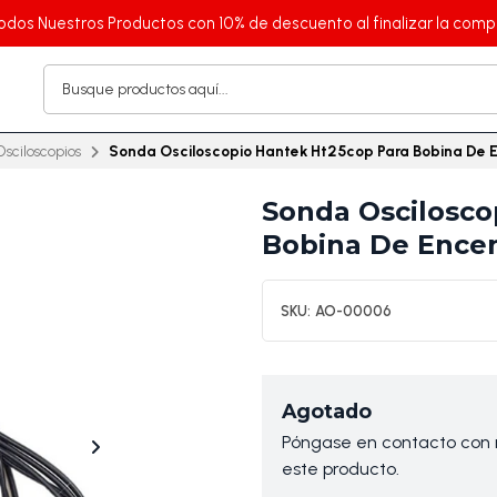
odos Nuestros Productos con 10% de descuento al finalizar la comp
Osciloscopios
Sonda Osciloscopio Hantek Ht25cop Para Bobina De 
Sonda Oscilosco
Bobina De Ence
SKU:
AO-00006
Agotado
Póngase en contacto con n
este producto.