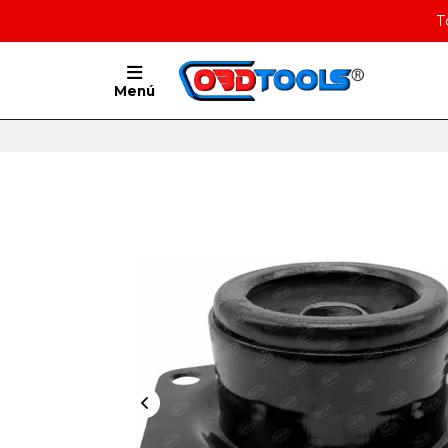
T
Menú