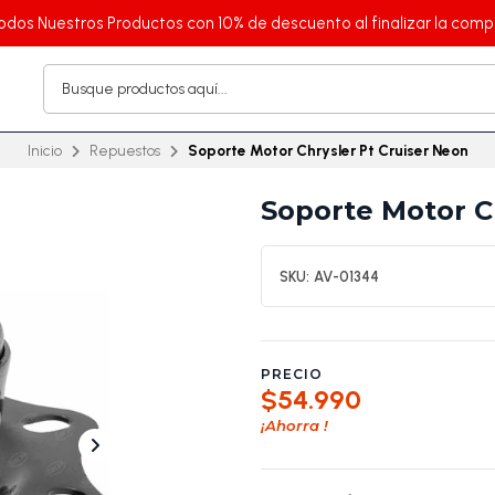
odos Nuestros Productos con 10% de descuento al finalizar la comp
Inicio
Repuestos
Soporte Motor Chrysler Pt Cruiser Neon
Soporte Motor C
SKU:
AV-01344
PRECIO
$54.990
¡Ahorra
!