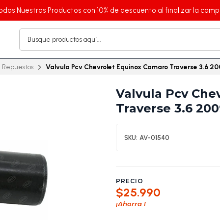
odos Nuestros Productos con 10% de descuento al finalizar la comp
Repuestos
Valvula Pcv Chevrolet Equinox Camaro Traverse 3.6 2
Valvula Pcv Che
Traverse 3.6 20
SKU:
AV-01540
PRECIO
$25.990
¡Ahorra
!