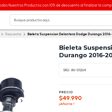
odos Nuestros Productos con 10% de descuento al finalizar la comp
Repuestos
Bieleta Suspension Delantera Dodge Durango 2016
Bieleta Suspens
Durango 2016-2
SKU:
AV-01264
PRECIO
$49.990
¡Ahorra
!