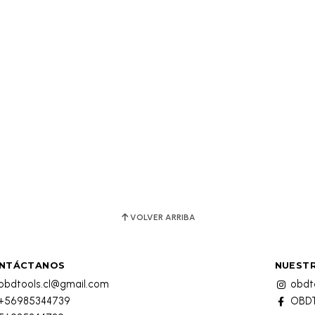
VOLVER ARRIBA
NTÁCTANOS
NUESTR
obdtools.cl@gmail.com
obdto
+56985344739
OBDT