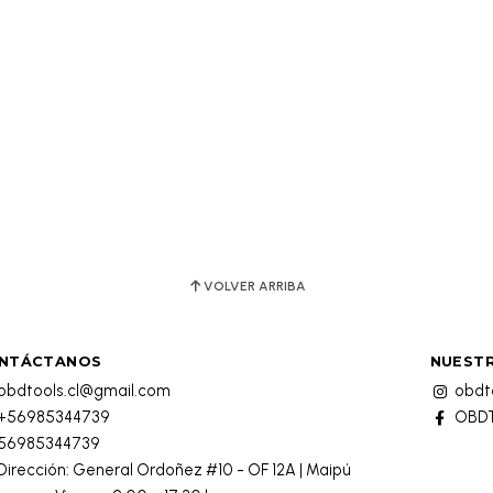
VOLVER ARRIBA
NTÁCTANOS
NUESTR
obdtools.cl@gmail.com
obdto
+56985344739
OBDT
56985344739
Dirección: General Ordoñez #10 - OF 12A | Maipú