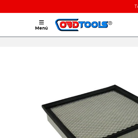
T
Menú