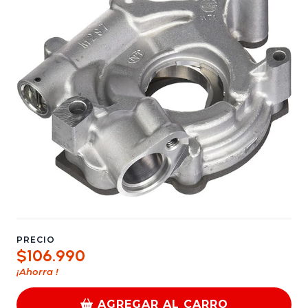
PRECIO
$106.990
¡Ahorra
!
AGREGAR AL CARRO