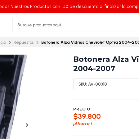
odos Nuestros Productos con 10% de descuento al finalizar la comp
icio
Repuestos
Botonera Alza Vidrios Chevrolet Optra 2004-20
Botonera Alza Vi
2004-2007
SKU:
AV-00310
PRECIO
$39.800
¡Ahorra
!