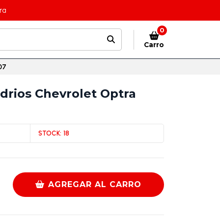
ra
0
Carro
07
drios Chevrolet Optra
STOCK:
18
AGREGAR AL CARRO