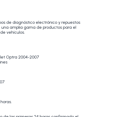
os de diagnóstico electrónico y repuestos
 una amplia gama de productos para el
de vehículos.
olet Optra 2004-2007
ines
07
 horas.
tro de las primeras 24 horas confirmado el