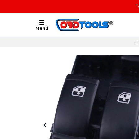
T
Menú
In