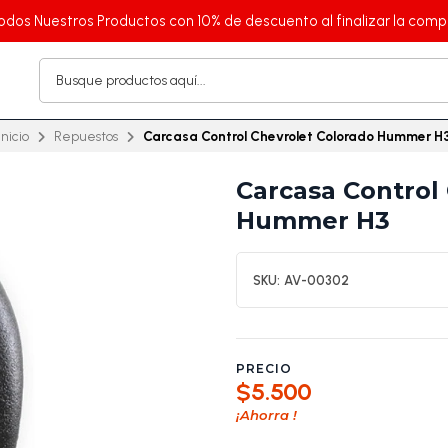
odos Nuestros Productos con 10% de descuento al finalizar la comp
Inicio
Repuestos
Carcasa Control Chevrolet Colorado Hummer H
Carcasa Control
Hummer H3
SKU:
AV-00302
PRECIO
$5.500
¡Ahorra
!