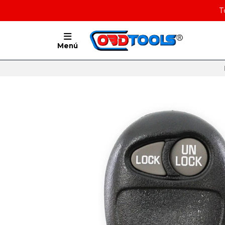
T
Menú