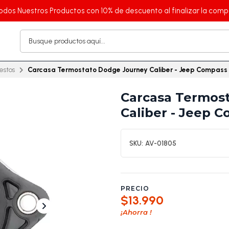
odos Nuestros Productos con 10% de descuento al finalizar la comp
estos
Carcasa Termostato Dodge Journey Caliber - Jeep Compass P
Carcasa Termos
Caliber - Jeep C
SKU:
AV-01805
PRECIO
$13.990
¡Ahorra
!