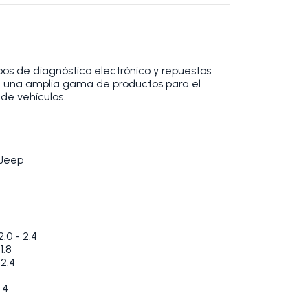
os de diagnóstico electrónico y repuestos
 una amplia gama de productos para el
de vehículos.
 Jeep
.0 - 2.4
1.8
2.4
.4