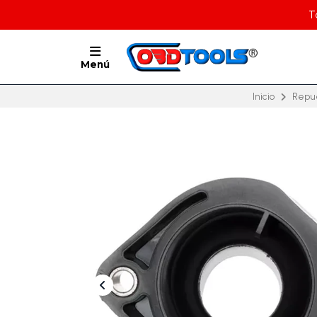
T
Menú
Inicio
Repu