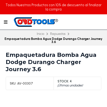
Todos Nuestros Productos con 10% de descuento al finalizar
la compra
Inicio
Repuestos
Empaquetadura Bomba Agua Dodge Durango Charger Journey
3.6
Empaquetadura Bomba Agua
Dodge Durango Charger
Journey 3.6
STOCK:
4
SKU:
AV-00307
¡Últimas unidades!