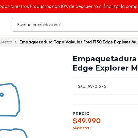
odos Nuestros Productos con 10% de descuento al finalizar la comp
uestos
Empaquetadura Tapa Valvulas Ford F150 Edge Explorer Mus
Empaquetadura T
Edge Explorer M
SKU:
AV-01675
PRECIO
$49.990
¡Ahorra
!