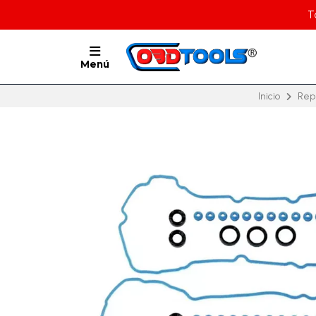
T
Menú
Inicio
Rep