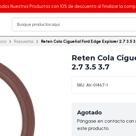
odos Nuestros Productos con 10% de descuento al finalizar la comp
nicio
Repuestos
Reten Cola Cigueñal Ford Edge Explorer 2.7 3.5 3
Reten Cola Cigu
2.7 3.5 3.7
SKU:
AV-01467-1
Agotado
Póngase en contacto con n
este producto.