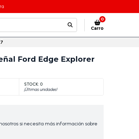
ra
0
Carro
.7
eñal Ford Edge Explorer
STOCK:
0
¡Últimas unidades!
osotros si necesita más información sobre