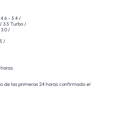
.6 - 5.4 /
 3.5 Turbo /
3.0 /
5 /
 horas.
tro de las primeras 24 horas confirmado el