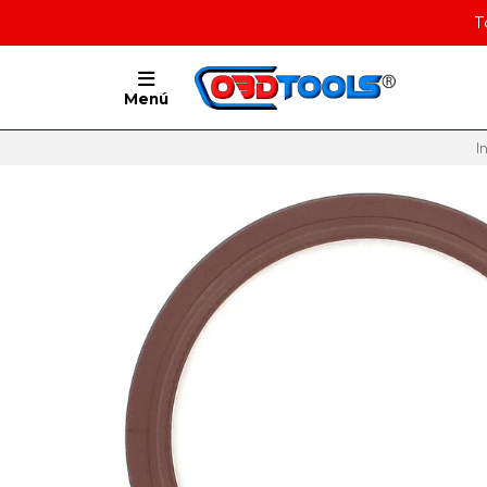
T
Menú
I