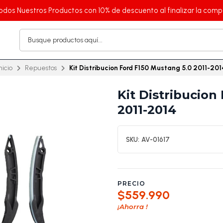
odos Nuestros Productos con 10% de descuento al finalizar la comp
nicio
Repuestos
Kit Distribucion Ford F150 Mustang 5.0 2011-201
Kit Distribucion
2011-2014
SKU:
AV-01617
PRECIO
$559.990
¡Ahorra
!