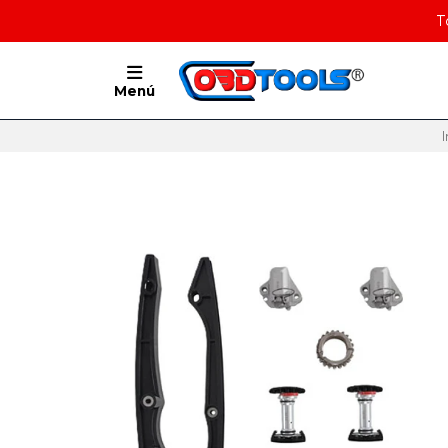
T
Menú
I