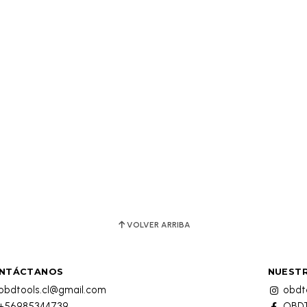
VOLVER ARRIBA
NTÁCTANOS
NUESTR
obdtools.cl@gmail.com
obdto
+56985344739
OBDT