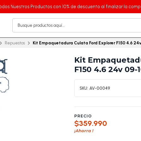
odos Nuestros Productos con 10% de descuento al finalizar la comp
Repuestos
Kit Empaquetadura Culata Ford Explorer F150 4.6 24
Kit Empaquetadu
F150 4.6 24v 09-
SKU:
AV-00049
PRECIO
$359.990
¡Ahorra
!