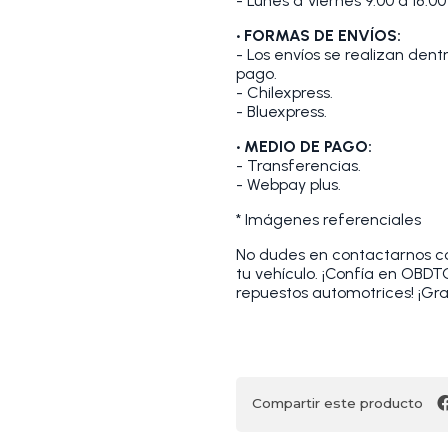
- Lunes a Viernes 9:00 a 18:00
• FORMAS DE ENVÍOS:
- Los envíos se realizan den
pago.
- Chilexpress.
- Bluexpress.
• MEDIO DE PAGO:
- Transferencias.
- Webpay plus.
* Imágenes referenciales
No dudes en contactarnos con
tu vehículo. ¡Confía en OBD
repuestos automotrices! ¡Gra
Compartir este producto