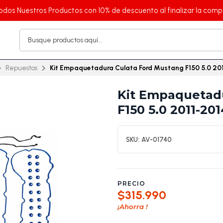
odos Nuestros Productos con 10% de descuento al finalizar la comp
Repuestos
Kit Empaquetadura Culata Ford Mustang F150 5.0 20
Kit Empaquetad
F150 5.0 2011-201
SKU:
AV-01740
PRECIO
$315.990
¡Ahorra
!