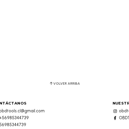
VOLVER ARRIBA
NTÁCTANOS
NUESTR
obdtools.cl@gmail.com
obdto
+56985344739
OBDT
56985344739