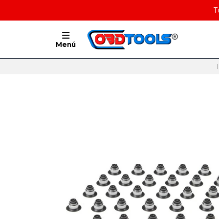
T
Menú