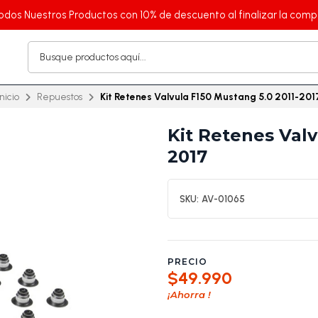
odos Nuestros Productos con 10% de descuento al finalizar la comp
Inicio
Repuestos
Kit Retenes Valvula F150 Mustang 5.0 2011-201
Kit Retenes Valv
2017
SKU:
AV-01065
PRECIO
$49.990
¡Ahorra
!