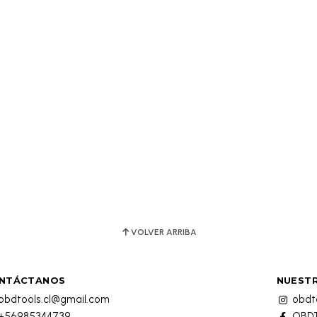
VOLVER ARRIBA
NTÁCTANOS
NUESTR
obdtools.cl@gmail.com
obdto
+56985344739
OBDT