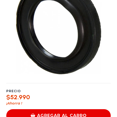
PRECIO
$52.990
¡Ahorra
!
AGREGAR AL CARRO