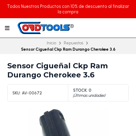
Todos Nuestros Productos con 10% de descuento al finalizar
la compra
Inicio
Repuestos
Sensor Cigueñal Ckp Ram Durango Cherokee 3.6
Sensor Cigueñal Ckp Ram
Durango Cherokee 3.6
STOCK:
0
SKU:
AV-00672
¡Últimas unidades!