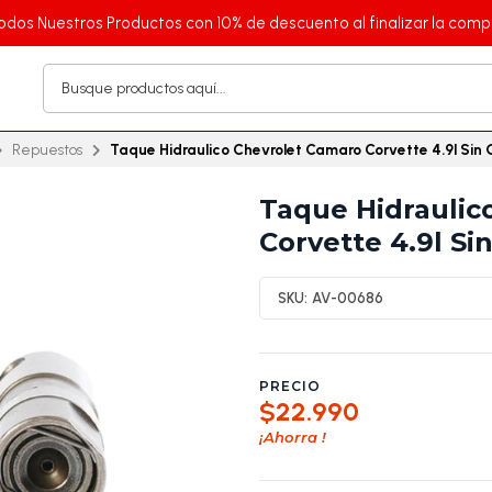
odos Nuestros Productos con 10% de descuento al finalizar la comp
Repuestos
Taque Hidraulico Chevrolet Camaro Corvette 4.9l Sin 
Taque Hidraulic
Corvette 4.9l Si
SKU:
AV-00686
PRECIO
$22.990
¡Ahorra
!