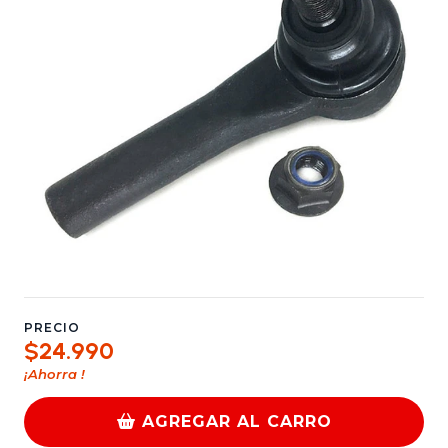
PRECIO
$24.990
¡Ahorra
!
AGREGAR AL CARRO