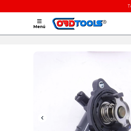
T
Menú