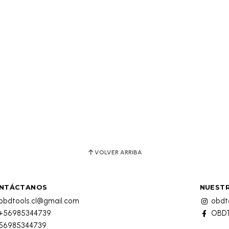
VOLVER ARRIBA
NTÁCTANOS
NUESTR
obdtools.cl@gmail.com
obdto
+56985344739
OBDT
56985344739