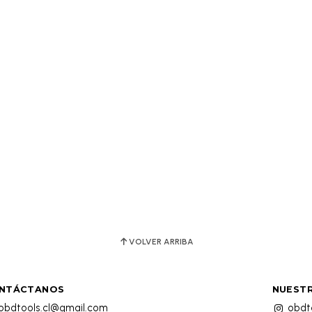
VOLVER ARRIBA
NTÁCTANOS
NUESTR
obdtools.cl@gmail.com
obdto