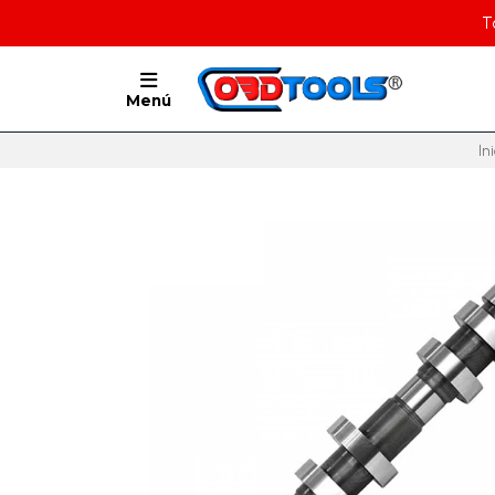
T
Menú
In