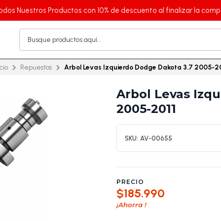
odos Nuestros Productos con 10% de descuento al finalizar la comp
icio
Repuestos
Arbol Levas Izquierdo Dodge Dakota 3.7 2005-2
Arbol Levas Izq
2005-2011
SKU:
AV-00655
PRECIO
$185.990
¡Ahorra
!