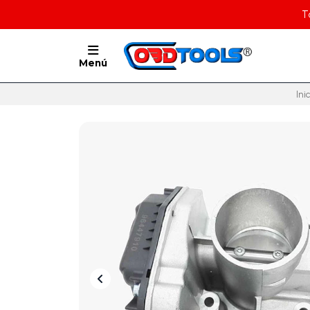
T
Menú
Ini