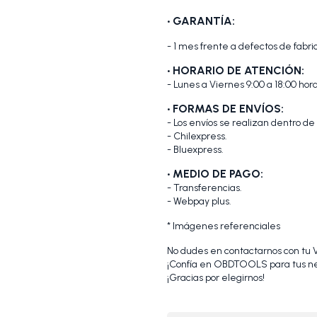
• GARANTÍA:
- 1 mes frente a defectos de fabri
• HORARIO DE ATENCIÓN:
- Lunes a Viernes 9:00 a 18:00 hora
• FORMAS DE ENVÍOS:
- Los envíos se realizan dentro de
- Chilexpress.
- Bluexpress.
• MEDIO DE PAGO:
- Transferencias.
- Webpay plus.
* Imágenes referenciales
No dudes en contactarnos con tu VI
¡Confía en OBDTOOLS para tus ne
¡Gracias por elegirnos!