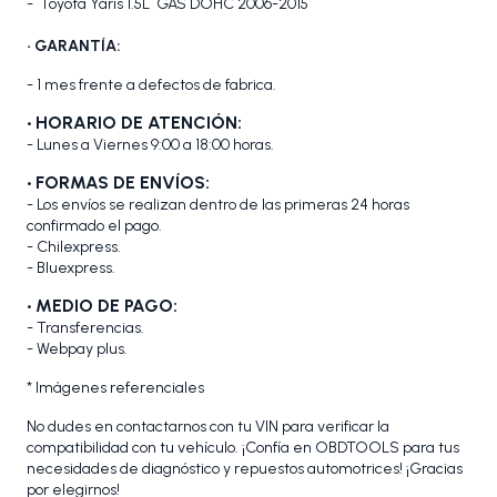
- Toyota Yaris 1.5L GAS DOHC 2006-2015
• GARANTÍA:
- 1 mes frente a defectos de fabrica.
• HORARIO DE ATENCIÓN:
- Lunes a Viernes 9:00 a 18:00 horas.
• FORMAS DE ENVÍOS:
- Los envíos se realizan dentro de las primeras 24 horas
confirmado el pago.
- Chilexpress.
- Bluexpress.
• MEDIO DE PAGO:
- Transferencias.
- Webpay plus.
* Imágenes referenciales
No dudes en contactarnos con tu VIN para verificar la
compatibilidad con tu vehículo. ¡Confía en OBDTOOLS para tus
necesidades de diagnóstico y repuestos automotrices! ¡Gracias
por elegirnos!