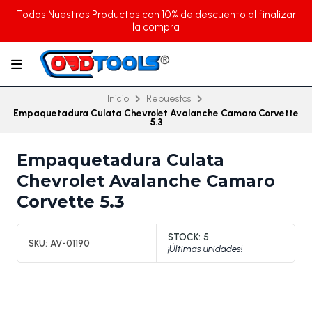
Todos Nuestros Productos con 10% de descuento al finalizar
la compra
Inicio
Repuestos
Empaquetadura Culata Chevrolet Avalanche Camaro Corvette
5.3
Empaquetadura Culata
Chevrolet Avalanche Camaro
Corvette 5.3
STOCK:
5
SKU:
AV-01190
¡Últimas unidades!