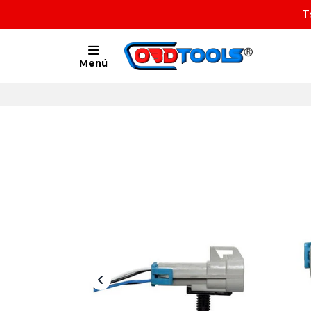
T
Menú