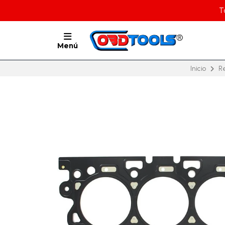
T
Menú
Inicio
R