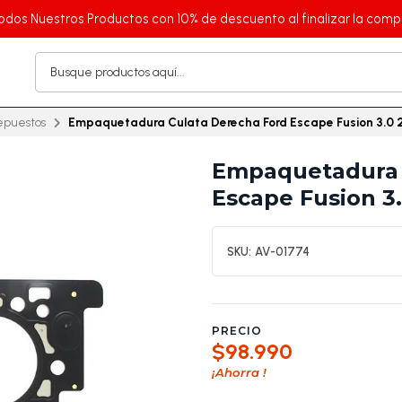
odos Nuestros Productos con 10% de descuento al finalizar la comp
epuestos
Empaquetadura Culata Derecha Ford Escape Fusion 3.0
Empaquetadura 
Escape Fusion 3
SKU:
AV-01774
PRECIO
$98.990
¡Ahorra
!