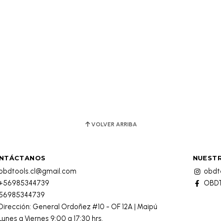
VOLVER ARRIBA
NTÁCTANOS
NUESTR
obdtools.cl@gmail.com
obdto
+56985344739
OBDT
56985344739
Dirección: General Ordoñez #10 - OF 12A | Maipú
Lunes a Viernes 9:00 a 17:30 hrs.