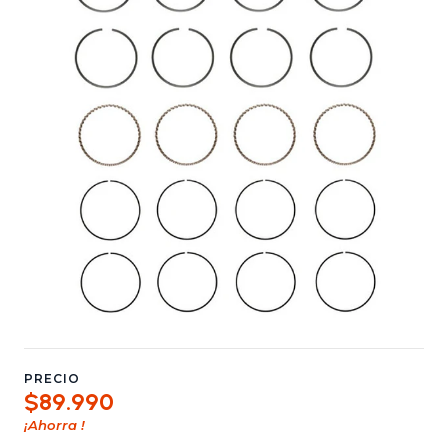
PRECIO
$89.990
¡Ahorra
!