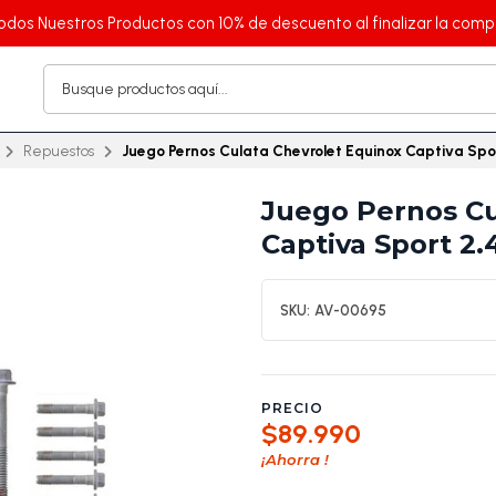
odos Nuestros Productos con 10% de descuento al finalizar la comp
Repuestos
Juego Pernos Culata Chevrolet Equinox Captiva Spo
Juego Pernos Cu
Captiva Sport 2.
SKU:
AV-00695
PRECIO
$89.990
¡Ahorra
!