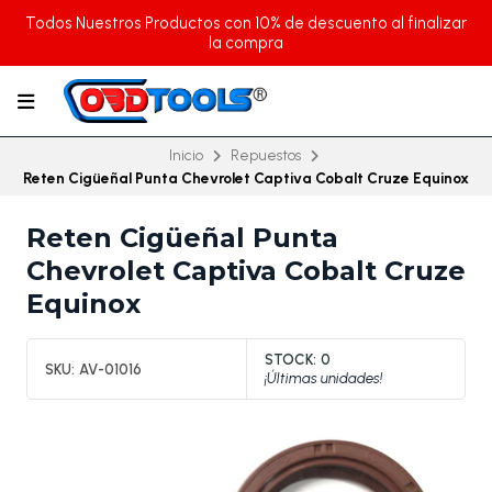
Todos Nuestros Productos con 10% de descuento al finalizar
la compra
Inicio
Repuestos
Reten Cigüeñal Punta Chevrolet Captiva Cobalt Cruze Equinox
Reten Cigüeñal Punta
Chevrolet Captiva Cobalt Cruze
Equinox
STOCK:
0
SKU:
AV-01016
¡Últimas unidades!