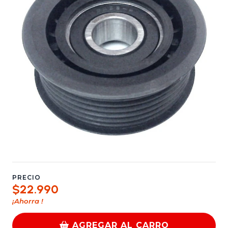
PRECIO
$22.990
¡Ahorra
!
AGREGAR AL CARRO