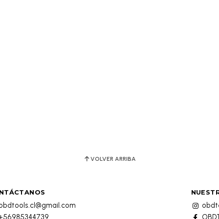
VOLVER ARRIBA
NTÁCTANOS
NUESTR
obdtools.cl@gmail.com
obdto
+56985344739
OBDT