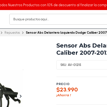
odos Nuestros Productos con 10% de descuento al finalizar la comp
Repuestos
Sensor Abs Delantero Izquierdo Dodge Caliber 200
Sensor Abs Dela
Caliber 2007-201
SKU:
AV-01215
PRECIO
$23.990
¡Ahorra
!