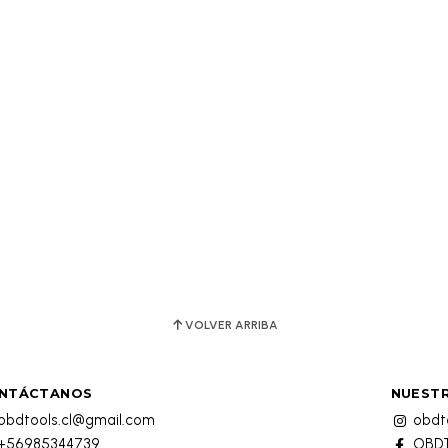
VOLVER ARRIBA
NTÁCTANOS
NUESTR
obdtools.cl@gmail.com
obdto
+56985344739
OBDT