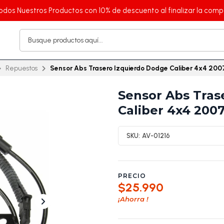
odos Nuestros Productos con 10% de descuento al finalizar la comp
Repuestos
Sensor Abs Trasero Izquierdo Dodge Caliber 4x4 20
Sensor Abs Tras
Caliber 4x4 200
SKU:
AV-01216
PRECIO
$25.990
¡Ahorra
!