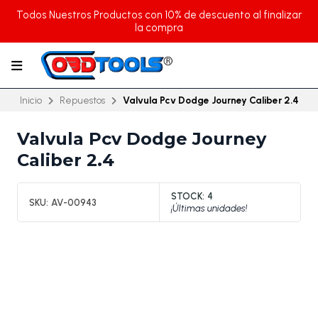
Todos Nuestros Productos con 10% de descuento al finalizar
la compra
Inicio
Repuestos
Valvula Pcv Dodge Journey Caliber 2.4
Valvula Pcv Dodge Journey
Caliber 2.4
STOCK:
4
SKU:
AV-00943
¡Últimas unidades!